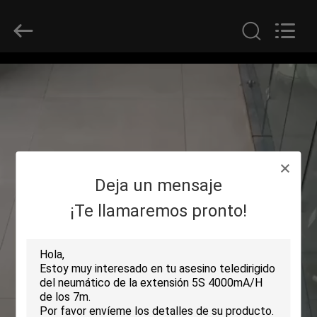
2026
SHENZHEN
SECURITY
ELECTRONIC
EQUIPMENT
CO.,
LIMITED.
All
HOGAR
Rights
Reserved.
PRODUCTOS
SOBRE
Deja un mensaje
NOSOTROS
¡Te llamaremos pronto!
VIAJE
DE
LA
FÁBRICA