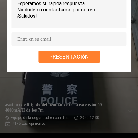
CONTROL
DE
CALIDAD
ÉNTRENOS
PRESENTACIóN
EN
CONTACTO
CON
NOTICIAS
asesino teledirigido del neumático de la extensión 5S
4000mA/H de los 7m
Equipo de la seguridad en carretera
2020-12-30
PIDA
4145 Las opiniones
UNA