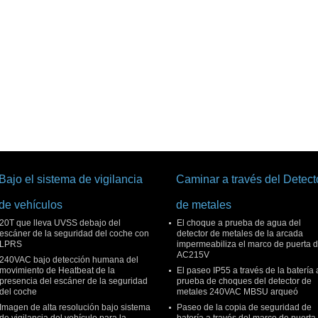
Bajo el sistema de vigilancia
Caminar a través del Detect
de vehículos
de metales
20T que lleva UVSS debajo del
El choque a prueba de agua del
escáner de la seguridad del coche con
detector de metales de la arcada
LPRS
impermeabiliza el marco de puerta 
AC215V
240VAC bajo detección humana del
movimiento de Heatbeat de la
El paseo IP55 a través de la batería 
presencia del escáner de la seguridad
prueba de choques del detector de
del coche
metales 240VAC MBSU arqueó
Imagen de alta resolución bajo sistema
Paseo de la copia de seguridad de
de vigilancia del vehículo para la
batería a través del marco de puerta