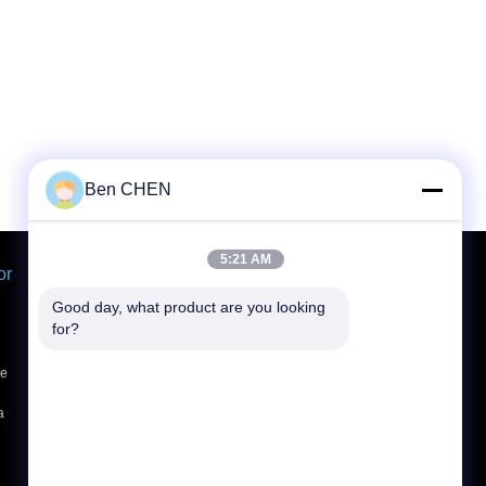
Ben CHEN
5:21 AM
or
Solicitar una cotización
Envíe
Good day, what product are you looking 
for?
de
E-Mail
Sitemap
|
a
Sitio movil