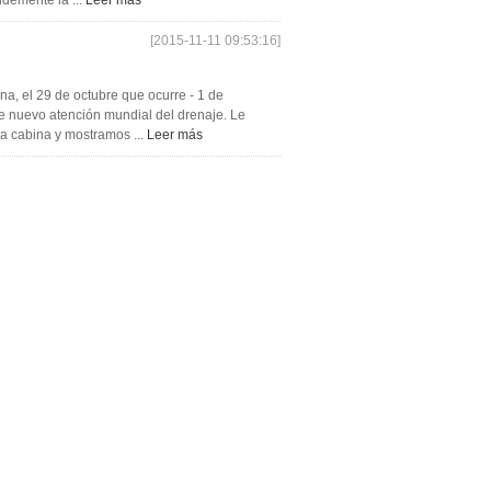
ndemente la ...
Leer más
[2015-11-11 09:53:16]
a, el 29 de octubre que ocurre - 1 de
e nuevo atención mundial del drenaje. Le
ra cabina y mostramos ...
Leer más