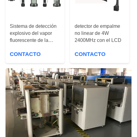
CITA
MAPA
Sistema de detección
detector de empalme
DEL
explosivo del vapor
no linear de 4W
fluorescente de la
2400MHz con el LCD
SITIO
macropartícula 30W
CONTACTO
CONTACTO
PRIVACY
POLICY