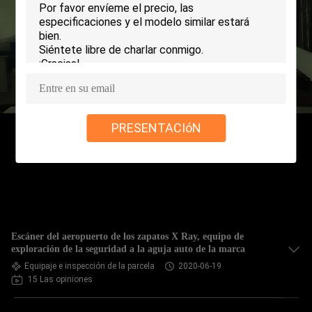
CONTROL
DE
CALIDAD
ÉNTRENOS
PRESENTACIóN
EN
CONTACTO
CON
NOTICIAS
Escáner del aeropuerto de los zapatos X Ray, equipo de
exploración de la seguridad a la aguja auto de la marca
Equipaje e inspección de la parcela
2020-06-19
PIDA
15 Las opiniones
UNA