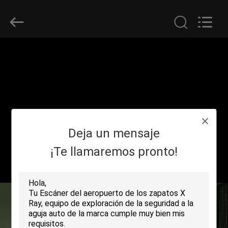
2026
SHENZHEN
SECURITY
ELECTRONIC
EQUIPMENT
CO.,
LIMITED.
All
HOGAR
Rights
Reserved.
PRODUCTOS
SOBRE
Deja un mensaje
NOSOTROS
¡Te llamaremos pronto!
VIAJE
DE
LA
FÁBRICA