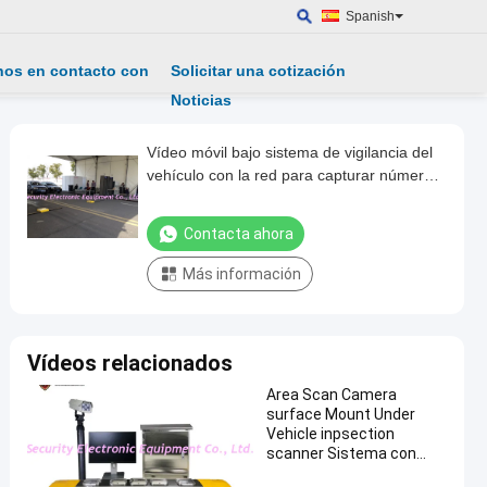
Spanish
nos en contacto con
Solicitar una cotización
Noticias
Vídeo móvil bajo sistema de vigilancia del
vehículo con la red para capturar número
de placa
Contacta ahora
Más información
Vídeos relacionados
Area Scan Camera
surface Mount Under
Vehicle inpsection
scanner Sistema con
cara del conductor y