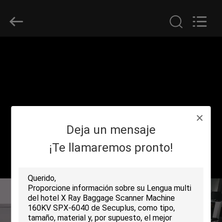
2026
SHENZHEN
SECURITY
ELECTRONIC
EQUIPMENT
CO.,
LIMITED.
All
HOGAR
Rights
Reserved.
PRODUCTOS
SOBRE
Deja un mensaje
NOSOTROS
¡Te llamaremos pronto!
VIAJE
DE
LA
FÁBRICA