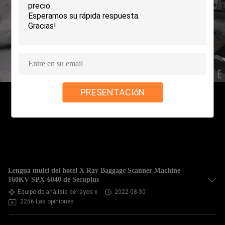
CONTROL
DE
CALIDAD
ÉNTRENOS
PRESENTACIóN
EN
CONTACTO
CON
NOTICIAS
Lengua multi del hotel X Ray Baggage Scanner Machine
160KV SPX-6040 de Secuplus
Equipo de análisis de rayos x
2022-08-30
PIDA
2256 Las opiniones
UNA