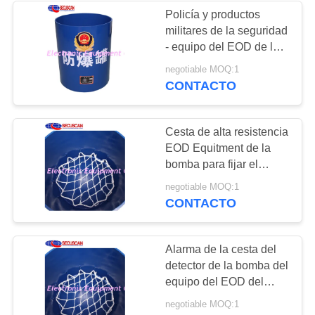
Policía y productos
militares de la seguridad
26
- equipo del EOD de la
Equipo de la
cesta de la bomba del
negotiable MOQ:1
acero de carbono
CONTACTO
seguridad en
carretera
Cesta de alta resistencia
EOD Equitment de la
bomba para fijar el
artículo explosivo con la
32
negotiable MOQ:1
red interior
CONTACTO
Analizador del
líquido de la botella
Alarma de la cesta del
detector de la bomba del
equipo del EOD del
acero de carbono al aire
negotiable MOQ:1
libre para la alameda de