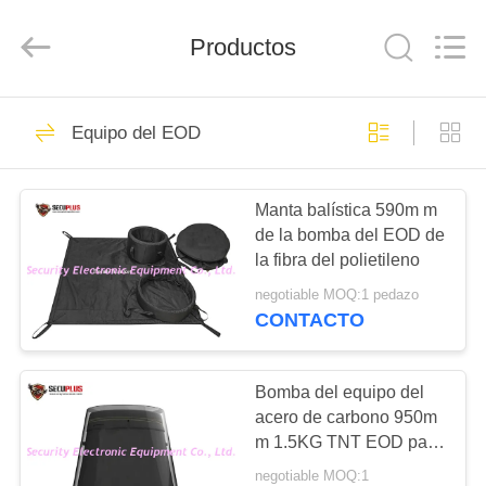
2026
SHENZHEN
SECURITY
ELECTRONIC
Productos
EQUIPMENT
CO.,
LIMITED.
All
HOGAR
Rights
396
Reserved.
Equipo del EOD
Escáner de rayos x
PRODUCTOS
de equipaje
Manta balística 590m m
de la bomba del EOD de
SOBRE
la fibra del polietileno
NOSOTROS
negotiable MOQ:1 pedazo
CONTACTO
260
VIAJE
Equipaje e
DE
Bomba del equipo del
acero de carbono 950m
LA
inspección de la
m 1.5KG TNT EOD para
FÁBRICA
el aeropuerto
parcela
negotiable MOQ:1