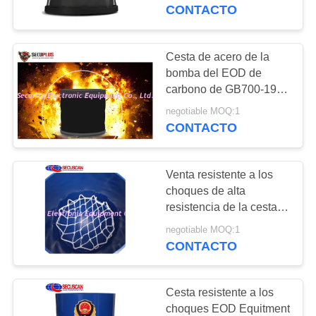
CONTACTO
CONTROL
DE
Cesta de acero de la
159
CALIDAD
bomba del EOD de
Caminar a través
carbono de GB700-1988
1200m m 3.0KG TNT
del Detector de
negotiable MOQ:1
ÉNTRENOS
CONTACTO
EN
metales
CONTACTO
Venta resistente a los
CON
choques de alta
resistencia de la cesta
177
de la bomba del equipo
NOTICIAS
negotiable MOQ:1
Bajo el sistema de
del EOD para la
CONTACTO
estación de tren China
vigilancia de
PIDA
Cesta resistente a los
vehículos
UNA
choques EOD Equitment