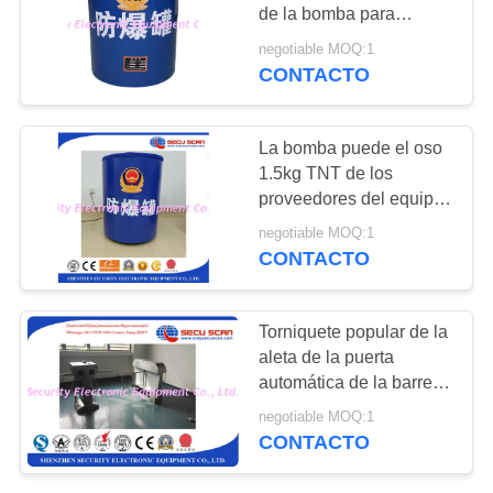
CITA
de la bomba para
prevenir la explosión
negotiable MOQ:1
para el aeropuerto,
CONTACTO
67
MAPA
estación de tren
Detector de los
DEL
SITIO
La bomba puede el oso
explosivos
1.5kg TNT de los
proveedores del equipo
PRIVACY
del EOD o igual para la
negotiable MOQ:1
estación de tren, puerto
POLICY
CONTACTO
marítimo, subterráneo
5
Torniquete popular de la
Detector de
aleta de la puerta
automática de la barrera
empalme no linear
con la huella dactilar o
negotiable MOQ:1
la tarjeta del Ic/de la
CONTACTO
identificación