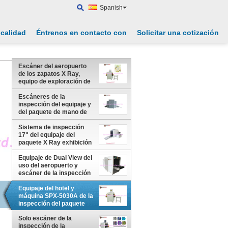
Spanish
 calidad
Éntrenos en contacto con
Solicitar una cotización
Escáner del aeropuerto
de los zapatos X Ray,
equipo de exploración de
la seguridad a la aguja
auto de la marca
Escáneres de la
inspección del equipaje y
del paquete de mano de
Dual View para
comprobar los explosivos
Sistema de inspección
de las armas en ejército
17" del equipaje del
paquete X Ray exhibición
del monitor para
Warehouse/el puerto
Equipaje de Dual View del
uso del aeropuerto y
escáner de la inspección
del paquete con dos
generadores
Equipaje del hotel y
máquina SPX-5030A de la
inspección del paquete
para los paquetes del
Solo escáner de la
bolso
inspección de la