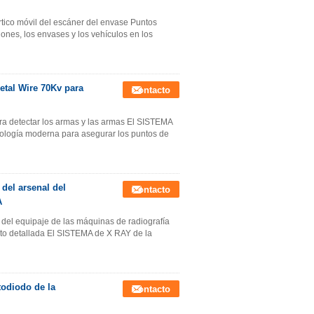
rtico móvil del escáner del envase Puntos
iones, los envases y los vehículos en los
etal Wire 70Kv para
Contacto
ara detectar los armas y las armas El SISTEMA
ogía moderna para asegurar los puntos de
 del arsenal del
Contacto
A
n del equipaje de las máquinas de radiografía
to detallada El SISTEMA de X RAY de la
todiodo de la
Contacto