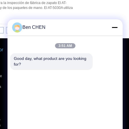
 la inspección de fábrica de zapato El AT-
y de los paquetes de mano. El AT-5030A utiliza
Ben CHEN
7
8
9
10
>>
>|
3:51 AM
or
Solicitar una cotización
Envíe
Good day, what product are you looking 
for?
de
E-Mail
Sitemap
|
a
Sitio movil
7
s