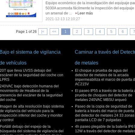
Equipo económico de la investigación del equipaje para
5030A acomoda fácilmente la inspección del equipaje 
un arsenal de ...
Leer más
2021-12-13 12:10:27
Page 1 of 26
|<
<<
1
2
3
4
5
6
Bajo el sistema de vigilancia
Caminar a través del Detect
de vehículos
de metales
20T que lleva UVSS debajo del
El choque a prueba de agua del
escáner de la seguridad del coche con
detector de metales de la arcada
LPRS
impermeabiliza el marco de puerta 
AC215V
240VAC bajo detección humana del
movimiento de Heatbeat de la
El paseo IP55 a través de la batería 
presencia del escáner de la seguridad
prueba de choques del detector de
del coche
metales 240VAC MBSU arqueó
Imagen de alta resolución bajo sistema
Paseo de la copia de seguridad de
de vigilancia del vehículo para la
batería a través del marco de puerta
inspección inferior del coche y monitor
del detector de metales 24 33 zonas
y control
pantalla LCD de 7 pulgadas
Portátil debajo del espejo de la
4h paseo plegable de la batería IP6
búsqueda del sistema de vigilancia del
12W a través del detector de metale