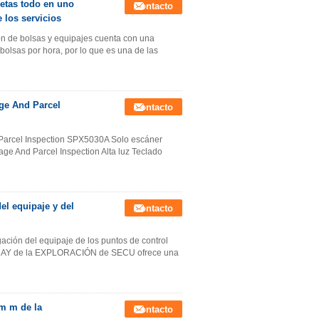
etas todo en uno
Contacto
los servicios
ón de bolsas y equipajes cuenta con una
olsas por hora, por lo que es una de las
ge And Parcel
Contacto
Parcel Inspection SPX5030A Solo escáner
ge And Parcel Inspection Alta luz Teclado
l equipaje y del
Contacto
gación del equipaje de los puntos de control
X RAY de la EXPLORACIÓN de SECU ofrece una
0m m de la
Contacto