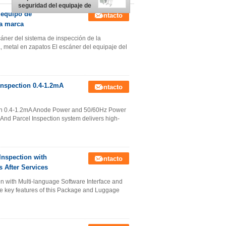
seguridad del equipaje de
la energía X Ray para el
 equipo de
Contacto
control del centro
la marca
comercial
cáner del sistema de inspección de la
a, metal en zapatos El escáner del equipaje del
Inspection 0.4-1.2mA
Contacto
ion 0.4-1.2mA Anode Power and 50/60Hz Power
And Parcel Inspection system delivers high-
nspection with
Contacto
s After Services
 with Multi-language Software Interface and
he key features of this Package and Luggage