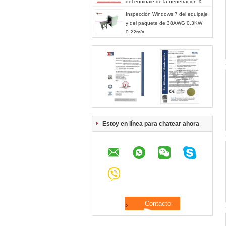
del equipaje de la penetración X
Ray de 32m m
Inspección Windows 7 del equipaje
y del paquete de 38AWG 0.3KW
0.22m/s
Estoy en línea para chatear ahora