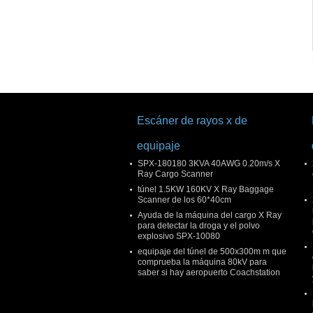
Escáner de rayos x de
equipaje
SPX-180180 3KVA 40AWG 0.20m/s X
Ray Cargo Scanner
túnel 1.5KW 160KV X Ray Baggage
Scanner de los 60*40cm
Ayuda de la máquina del cargo X Ray
para detectar la droga y el polvo
explosivo SPX-10080
equipaje del túnel de 500x300m m que
comprueba la máquina 80kV para
saber si hay aeropuerto Coachstation