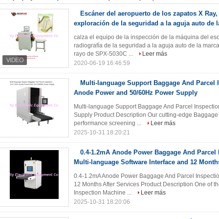
Escáner del aeropuerto de los zapatos X Ray,
exploración de la seguridad a la aguja auto de 
calza el equipo de la inspección de la máquina del es
radiografía de la seguridad a la aguja auto de la marc
rayo de SPX-5030C ...
Leer más
2020-06-19 16:46:59
Multi-language Support Baggage And Parcel 
Anode Power and 50/60Hz Power Supply
Multi-language Support Baggage And Parcel Inspect
Supply Product Description Our cutting-edge Baggage 
performance screening ...
Leer más
2025-10-31 18:20:21
0.4-1.2mA Anode Power Baggage And Parcel I
Multi-language Software Interface and 12 Month
0.4-1.2mA Anode Power Baggage And Parcel Inspection
12 Months After Services Product Description One of t
Inspection Machine ...
Leer más
2025-10-31 18:20:06