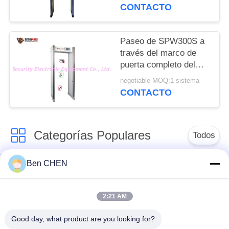
para controlar el
CONTACTO
coronavirus en la
entrada de la oficina
gubernamental
Paseo de SPW300S a
través del marco de
puerta completo del
cuerpo de las zonas
negotiable MOQ:1 sistema
del detector de metales
CONTACTO
24
Categorías Populares
Todos
Ben CHEN
Escáner de rayos x
Equipaje e inspección
de equipaje
de la parcela
2:21 AM
Bajo el sistema de
Caminar a través del
Good day, what product are you looking for?
vigilancia de