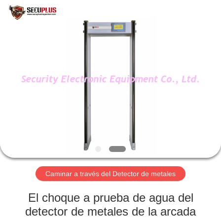
2026
SHENZHEN
SECURITY
ELECTRONIC
EQUIPMENT
CO.,
LIMITED.
All
HOGAR
Rights
Reserved.
PRODUCTOS
SOBRE
NOSOTROS
VIAJE
DE
Caminar a través del Detector de metales
LA
El choque a prueba de agua del
FÁBRICA
detector de metales de la arcada