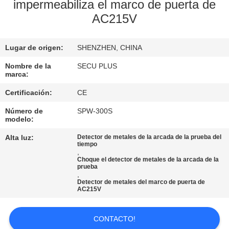
impermeabiliza el marco de puerta de
AC215V
CONTROL
DE
Lugar de origen:
SHENZHEN, CHINA
CALIDAD
Nombre de la
SECU PLUS
marca:
ÉNTRENOS
Certificación:
CE
EN
Número de
SPW-300S
CONTACTO
modelo:
CON
Alta luz:
Detector de metales de la arcada de la prueba del
tiempo
,
Choque el detector de metales de la arcada de la
NOTICIAS
prueba
,
Detector de metales del marco de puerta de
AC215V
PIDA
UNA
CONTACTO!