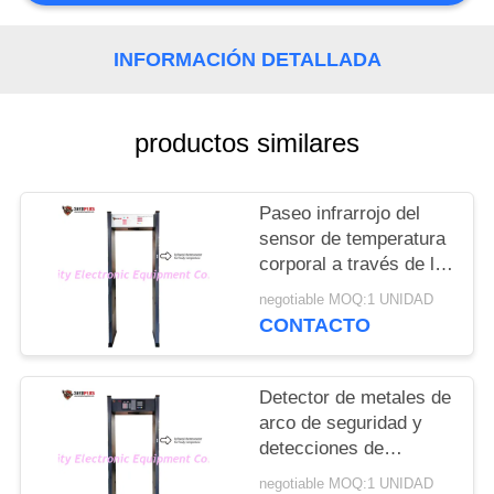
CITA
INFORMACIÓN DETALLADA
MAPA
DEL
productos similares
SITIO
Paseo infrarrojo del
PRIVACY
sensor de temperatura
POLICY
corporal a través de la
puerta de los
negotiable MOQ:1 UNIDAD
detectores de metales
CONTACTO
para controlar a la
persona con fiebre en
el hotel
Detector de metales de
arco de seguridad y
detecciones de
temperatura humana
negotiable MOQ:1 UNIDAD