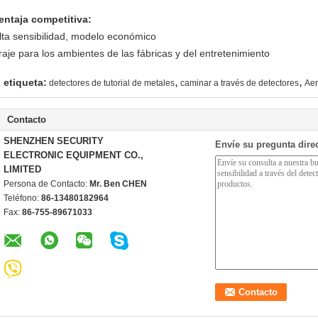
entaja competitiva:
lta sensibilidad, modelo económico
raje para los ambientes de las fábricas y del entretenimiento
,
,
etiqueta:
detectores de tutorial de metales
caminar a través de detectores
Aer
Contacto
SHENZHEN SECURITY
Envíe su pregunta dire
ELECTRONIC EQUIPMENT CO.,
LIMITED
Persona de Contacto:
Mr. Ben CHEN
Teléfono:
86-13480182964
Fax:
86-755-89671033