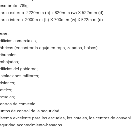
eso bruto: 78kg
arco externo: 2220m m (h) x 820m m (w) X 522m m (d)
arco interno: 2000m m (h) X 700m m (w) X 522m m (d)
sos:
dificios comerciales;
ábricas (encontrar la aguja en ropa, zapatos, bolsos)
ribunales;
mbajadas;
dificios del gobierno;
nstalaciones militares;
risiones;
oteles;
scuelas;
entros de convenio;
untos de control de la seguridad.
istema excelente para las escuelas, los hoteles, los centros de convenio
eguridad acontecimiento-basados