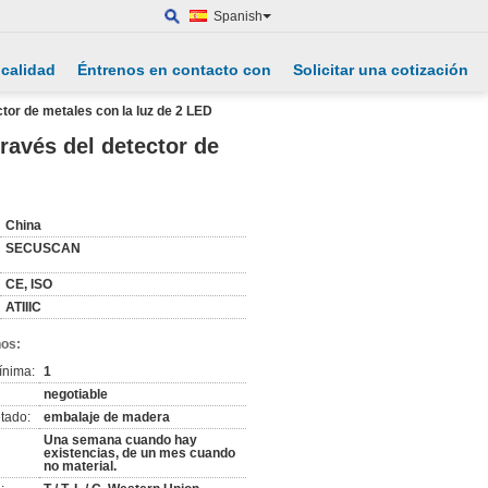
Spanish
 calidad
Éntrenos en contacto con
Solicitar una cotización
ctor de metales con la luz de 2 LED
través del detector de
China
SECUSCAN
CE, ISO
ATIIIC
nos:
ínima:
1
negotiable
tado:
embalaje de madera
Una semana cuando hay
existencias, de un mes cuando
no material.