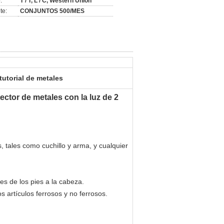
:
T / T, L / C, Western Union
te:
CONJUNTOS 500/MES
tutorial de metales
tector de metales con la luz de 2
, tales como cuchillo y arma, y cualquier
es de los pies a la cabeza.
 artículos ferrosos y no ferrosos.