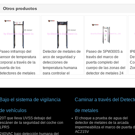
Otros productos
Paseo infrarrojo del
Detector de metales de
Paseo de SPW300S a
IP
sensor de temperatura
arco de seguridad y
través del marco de
De
corporal a través de la
detecciones de
puerta completo del
Co
puerta de los
temperatura humana
cuerpo de las zonas del
Zo
detectores de metales
para controlar el
detector de metales 24
para controlar a la
coronavirus en la
persona con fiebre en
entrada de la oficina
el hotel
gubernamental
Bajo el sistema de vigilancia
Caminar a través del Detect
de vehículos
de metales
20T que lleva UVSS debajo del
El choque a prueba de agua del
escáner de la seguridad del coche con
detector de metales de la arcada
LPRS
impermeabiliza el marco de puerta 
AC215V
240VAC bajo detección humana del