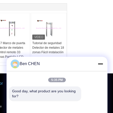
67 Marco de puerta
Tutorial de seguridad
tector de metales
Detector de metales 18
ntrol remoto 33
zonas Fácil instalación
nas Pantalla LCD
Ben CHEN
5:35 PM
or
Solicitar una cotización
Envíe
Good day, what product are you looking 
for?
de
E-Mail
Sitemap
|