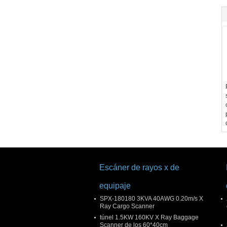
Escáner de rayos x de
equipaje
SPX-180180 3KVA 40AWG 0.20m/s X
Ray Cargo Scanner
túnel 1.5KW 160KV X Ray Baggage
Scanner de los 60*40cm