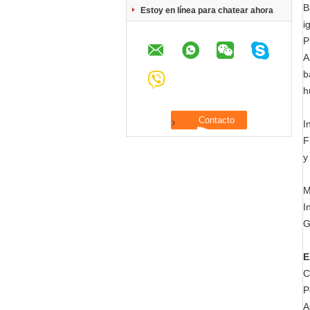
B
Estoy en línea para chatear ahora
i
P
A
b
h
I
F
y
M
I
G
E
C
P
A