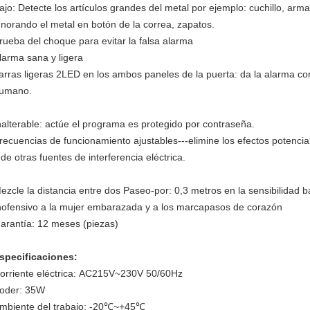
ajo: Detecte los artículos grandes del metal por ejemplo: cuchillo, arm
gnorando el metal en botón de la correa, zapatos.
rueba del choque para evitar la falsa alarma
larma sana y ligera
arras ligeras 2LED en los ambos paneles de la puerta: da la alarma cor
umano.
nalterable: actúe el programa es protegido por contraseña.
recuencias de funcionamiento ajustables---elimine los efectos potencia
 de otras fuentes de interferencia eléctrica.
ezcle la distancia entre dos Paseo-por: 0,3 metros en la sensibilidad ba
nofensivo a la mujer embarazada y a los marcapasos de corazón
arantía: 12 meses (piezas)
specificaciones:
orriente eléctrica: AC215V~230V 50/60Hz
oder: 35W
mbiente del trabajo: -20℃~+45℃