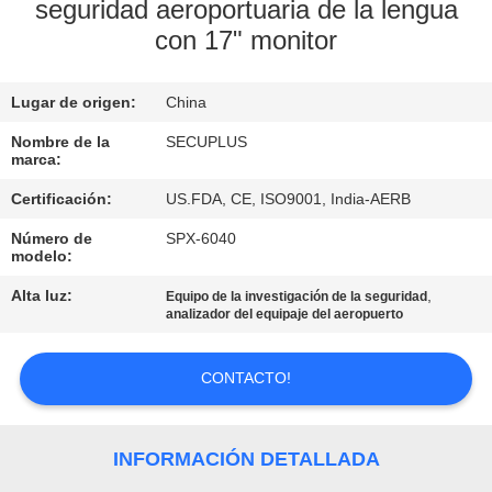
seguridad aeroportuaria de la lengua
con 17" monitor
CONTROL
DE
Lugar de origen:
China
CALIDAD
Nombre de la
SECUPLUS
marca:
ÉNTRENOS
Certificación:
US.FDA, CE, ISO9001, India-AERB
EN
Número de
SPX-6040
CONTACTO
modelo:
CON
Alta luz:
,
Equipo de la investigación de la seguridad
analizador del equipaje del aeropuerto
NOTICIAS
CONTACTO!
PIDA
INFORMACIÓN DETALLADA
UNA