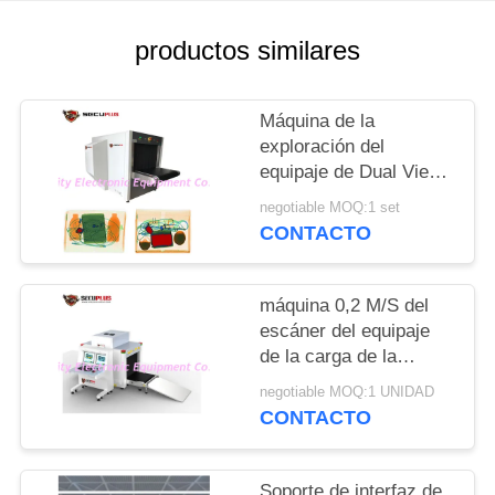
CITA
productos similares
MAPA
DEL
Máquina de la
exploración del
SITIO
equipaje de Dual View
del paquete para que
negotiable MOQ:1 set
PRIVACY
acontecimiento del
CONTACTO
estadio compruebe las
POLICY
armas
máquina 0,2 M/S del
escáner del equipaje
de la carga de la
correa 200kg para los
negotiable MOQ:1 UNIDAD
puntos de control/base
CONTACTO
del ejército
Soporte de interfaz de