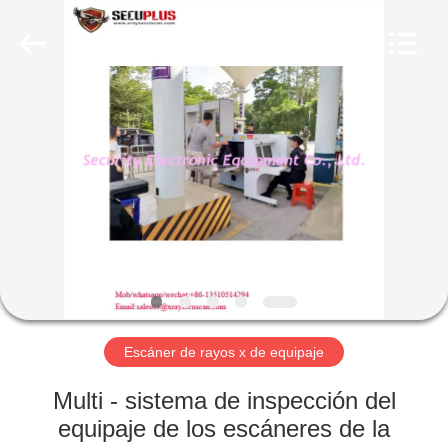
2026
SHENZHEN
SECURITY
ELECTRONIC
EQUIPMENT
CO.,
LIMITED.
All
HOGAR
Rights
Reserved.
PRODUCTOS
SOBRE
NOSOTROS
VIAJE
DE
Escáner de rayos x de equipaje
LA
Multi - sistema de inspección del
FÁBRICA
equipaje de los escáneres de la