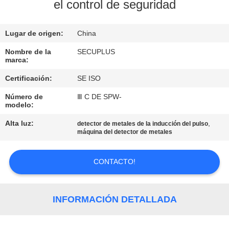
el control de seguridad
CONTROL
Lugar de origen:
China
DE
CALIDAD
Nombre de la
SECUPLUS
marca:
Certificación:
SE ISO
ÉNTRENOS
Número de
Ⅲ C DE SPW-
EN
modelo:
CONTACTO
Alta luz:
,
detector de metales de la inducción del pulso
máquina del detector de metales
CON
CONTACTO!
NOTICIAS
PIDA
INFORMACIÓN DETALLADA
UNA