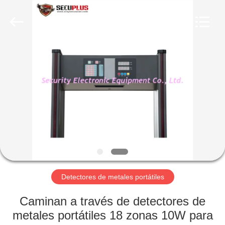
2026
SHENZHEN
SECURITY
ELECTRONIC
EQUIPMENT
CO.,
LIMITED.
All
HOGAR
Rights
Reserved.
PRODUCTOS
SOBRE
NOSOTROS
VIAJE
DE
Detectores de metales portátiles
LA
Caminan a través de detectores de
FÁBRICA
metales portátiles 18 zonas 10W para