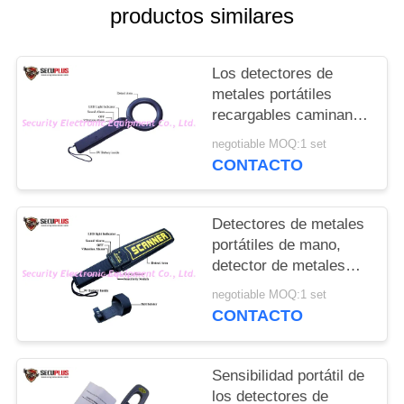
CITA
productos similares
MAPA
Los detectores de
DEL
metales portátiles
recargables caminan a
SITIO
través para la
negotiable MOQ:1 set
seguridad
CONTACTO
aeroportuaria
PRIVACY
POLICY
Detectores de metales
portátiles de mano,
detector de metales
práctico de la alta
negotiable MOQ:1 set
sensibilidad
CONTACTO
Sensibilidad portátil de
los detectores de