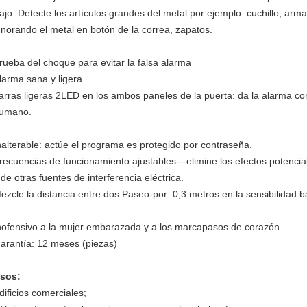
ajo: Detecte los artículos grandes del metal por ejemplo: cuchillo, arm
gnorando el metal en botón de la correa, zapatos.
rueba del choque para evitar la falsa alarma
larma sana y ligera
arras ligeras 2LED en los ambos paneles de la puerta: da la alarma cor
umano.
nalterable: actúe el programa es protegido por contraseña.
recuencias de funcionamiento ajustables---elimine los efectos potencia
 de otras fuentes de interferencia eléctrica.
ezcle la distancia entre dos Paseo-por: 0,3 metros en la sensibilidad ba
nofensivo a la mujer embarazada y a los marcapasos de corazón
arantía: 12 meses (piezas)
sos:
dificios comerciales;