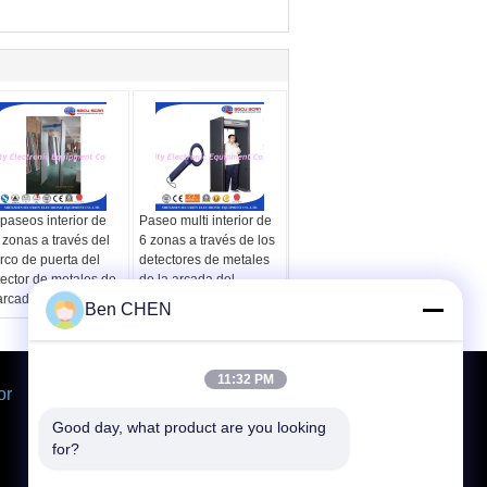
paseos interior de
Paseo multi interior de
 zonas a través del
6 zonas a través de los
rco de puerta del
detectores de metales
ector de metales de
de la arcada del
arcada del
analizador para la
Ben CHEN
alizador
seguridad
11:32 PM
or
Solicitar una cotización
Envíe
Good day, what product are you looking 
for?