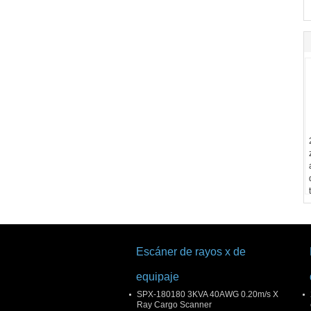
Escáner de rayos x de
equipaje
SPX-180180 3KVA 40AWG 0.20m/s X
Ray Cargo Scanner