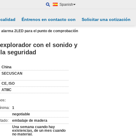
Spanish
 calidad
Éntrenos en contacto con
Solicitar una cotización
 y alarma 2LED para el punto de comprobación
 explorador con el sonido y
la seguridad
China
SECUSCAN
CE, ISO
ATIIIC
nos:
ínima:
1
negotiable
tado:
embalaje de madera
Una semana cuando hay
existencias, de un mes cuando
no material.