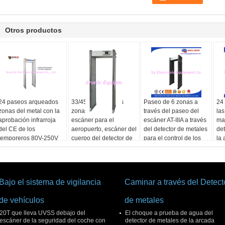
Otros productos
24 paseos arqueados
33/45 paseo de las
Paseo de 6 zonas a
24 
zonas del metal con la
zonas a través del
través del paseo del
las
aprobación infrarroja
escáner para el
escáner AT-IIIA a través
ma
del CE de los
aeropuerto, escáner del
del detector de metales
det
temporeros 80V-250V
cuerpo del detector de
para el control de los
la 
del cuerpo de la puerta
metales del arco
pasajeros
an
Bajo el sistema de vigilancia
Caminar a través del Detect
de vehículos
de metales
20T que lleva UVSS debajo del
El choque a prueba de agua del
escáner de la seguridad del coche con
detector de metales de la arcada