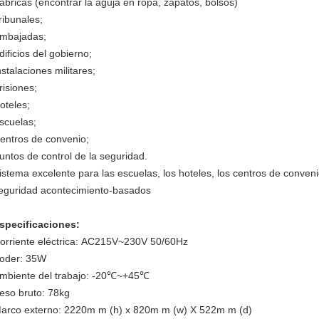
ábricas (encontrar la aguja en ropa, zapatos, bolsos)
ribunales;
mbajadas;
dificios del gobierno;
nstalaciones militares;
risiones;
oteles;
scuelas;
entros de convenio;
untos de control de la seguridad.
istema excelente para las escuelas, los hoteles, los centros de convenio
eguridad acontecimiento-basados
specificaciones:
orriente eléctrica: AC215V~230V 50/60Hz
oder: 35W
mbiente del trabajo: -20℃~+45℃
eso bruto: 78kg
arco externo: 2220m m (h) x 820m m (w) X 522m m (d)