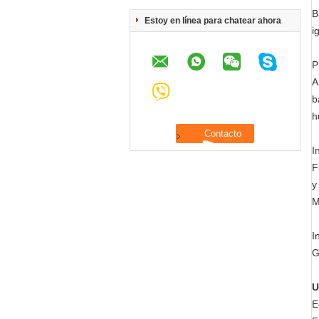
B
Estoy en línea para chatear ahora
i
P
A
b
h
I
F
y
M
I
G
U
E