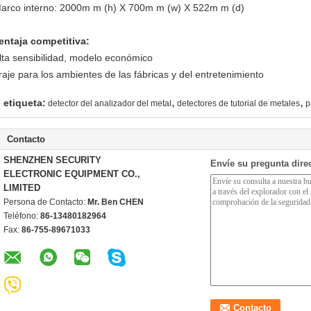
arco interno: 2000m m (h) X 700m m (w) X 522m m (d)
entaja competitiva:
lta sensibilidad, modelo económico
raje para los ambientes de las fábricas y del entretenimiento
,
,
etiqueta:
detector del analizador del metal
detectores de tutorial de metales
p
Contacto
SHENZHEN SECURITY
Envíe su pregunta dire
ELECTRONIC EQUIPMENT CO.,
LIMITED
Persona de Contacto:
Mr. Ben CHEN
Teléfono:
86-13480182964
Fax:
86-755-89671033