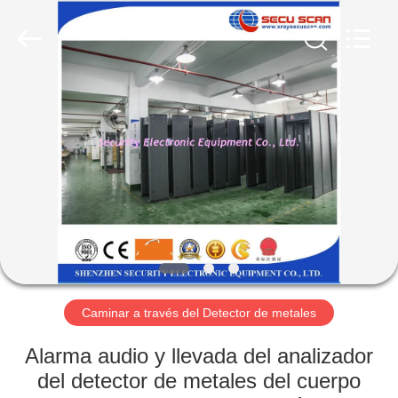
2026
SHENZHEN
SECURITY
ELECTRONIC
EQUIPMENT
CO.,
LIMITED.
All
HOGAR
Rights
Reserved.
PRODUCTOS
SOBRE
NOSOTROS
VIAJE
DE
Caminar a través del Detector de metales
LA
Alarma audio y llevada del analizador
FÁBRICA
del detector de metales del cuerpo