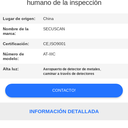
humano de la inspección
CONTROL
Lugar de origen:
China
DE
CALIDAD
Nombre de la
SECUSCAN
marca:
Certificación:
CE,ISO9001
ÉNTRENOS
Número de
AT-IIIC
EN
modelo:
CONTACTO
Alta luz:
,
Aeropuerto de detector de metales
caminar a través de detectores
CON
CONTACTO!
NOTICIAS
PIDA
INFORMACIÓN DETALLADA
UNA