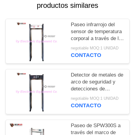
CITA
productos similares
MAPA
Paseo infrarrojo del
DEL
sensor de temperatura
corporal a través de la
SITIO
puerta de los
negotiable MOQ:1 UNIDAD
detectores de metales
CONTACTO
para controlar a la
PRIVACY
persona con fiebre en
POLICY
el hotel
Detector de metales de
arco de seguridad y
detecciones de
temperatura humana
negotiable MOQ:1 UNIDAD
para controlar el
CONTACTO
coronavirus en la
entrada de la oficina
gubernamental
Paseo de SPW300S a
través del marco de