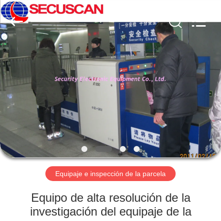
2026
SHENZHEN
SECURITY
ELECTRONIC
EQUIPMENT
CO.,
LIMITED.
All
HOGAR
Rights
Reserved.
PRODUCTOS
SOBRE
NOSOTROS
VIAJE
DE
Equipaje e inspección de la parcela
LA
Equipo de alta resolución de la
FÁBRICA
investigación del equipaje de la