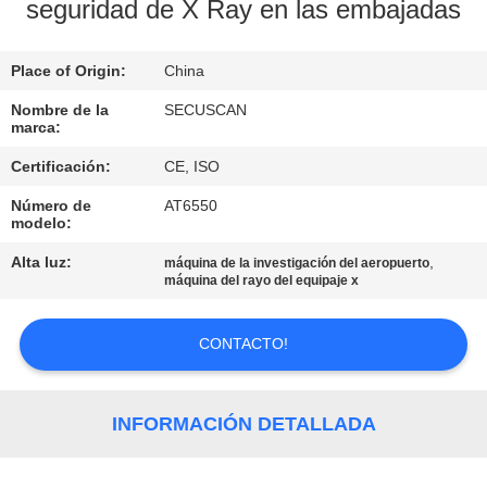
seguridad de X Ray en las embajadas
CONTROL
Place of Origin:
China
DE
CALIDAD
Nombre de la
SECUSCAN
marca:
Certificación:
CE, ISO
ÉNTRENOS
Número de
AT6550
EN
modelo:
CONTACTO
Alta luz:
,
máquina de la investigación del aeropuerto
máquina del rayo del equipaje x
CON
CONTACTO!
NOTICIAS
PIDA
INFORMACIÓN DETALLADA
UNA