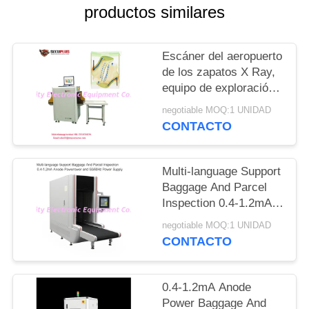
CITA
productos similares
MAPA
Escáner del aeropuerto
DEL
de los zapatos X Ray,
equipo de exploración
SITIO
de la seguridad a la
negotiable MOQ:1 UNIDAD
aguja auto de la marca
CONTACTO
PRIVACY
POLICY
Multi-language Support
Baggage And Parcel
Inspection 0.4-1.2mA
Anode Power and
negotiable MOQ:1 UNIDAD
50/60Hz Power Supply
CONTACTO
0.4-1.2mA Anode
Power Baggage And