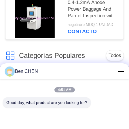
0.4-1.2mA Anode
Power Baggage And
Parcel Inspection with
Multi-language
negotiable MOQ:1 UNIDAD
Software Interface and
CONTACTO
12 Months After
Services
Categorías Populares
Todos
Ben CHEN
Escáner de rayos x
Equipaje e inspección
de equipaje
de la parcela
4:51 AM
Bajo el sistema de
Caminar a través del
Good day, what product are you looking for?
vigilancia de
Detector de metales
vehículos