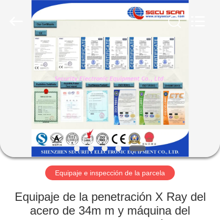
2026
SHENZHEN
SECURITY
ELECTRONIC
EQUIPMENT
CO.,
LIMITED.
All
HOGAR
Rights
Reserved.
PRODUCTOS
SOBRE
NOSOTROS
VIAJE
DE
Equipaje e inspección de la parcela
LA
Equipaje de la penetración X Ray del
FÁBRICA
acero de 34m m y máquina del