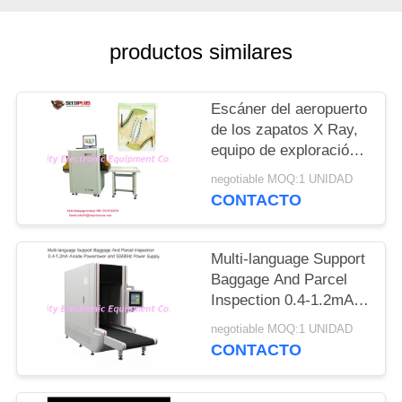
CITA
productos similares
MAPA
DEL
Escáner del aeropuerto
SITIO
de los zapatos X Ray,
equipo de exploración
de la seguridad a la
PRIVACY
negotiable MOQ:1 UNIDAD
aguja auto de la marca
CONTACTO
POLICY
Multi-language Support
Baggage And Parcel
Inspection 0.4-1.2mA
Anode Power and
negotiable MOQ:1 UNIDAD
50/60Hz Power Supply
CONTACTO