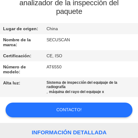
analizador de la inspección del
paquete
CONTROL
DE
Lugar de origen:
China
CALIDAD
Nombre de la
SECUSCAN
marca:
ÉNTRENOS
Certificación:
CE, ISO
EN
Número de
AT6550
CONTACTO
modelo:
CON
Alta luz:
Sistema de inspección del equipaje de la
radiografía
,
máquina del rayo del equipaje x
NOTICIAS
CONTACTO!
PIDA
UNA
INFORMACIÓN DETALLADA