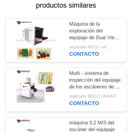
CITA
productos similares
MAPA
Máquina de la
DEL
exploración del
equipaje de Dual View
SITIO
del paquete para que
negotiable MOQ:1 set
acontecimiento del
CONTACTO
estadio compruebe las
PRIVACY
armas
POLICY
Multi - sistema de
inspección del equipaje
de los escáneres de la
seguridad
negotiable MOQ:1 UNIDAD
aeroportuaria de la
CONTACTO
lengua con 17" monitor
máquina 0,2 M/S del
escáner del equipaje