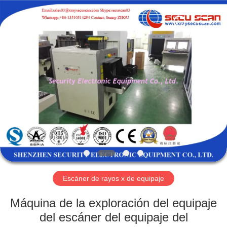
2026
SHENZHEN
SECURITY
ELECTRONIC
EQUIPMENT
CO.,
LIMITED.
All
HOGAR
Rights
Reserved.
PRODUCTOS
SOBRE
NOSOTROS
VIAJE
DE
Escáner de rayos x de equipaje
LA
Máquina de la exploración del equipaje
FÁBRICA
del escáner del equipaje del