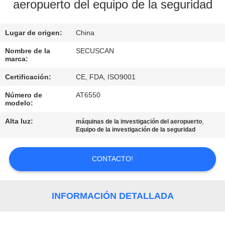
aeropuerto del equipo de la seguridad
CONTROL
Lugar de origen:
China
DE
CALIDAD
Nombre de la
SECUSCAN
marca:
Certificación:
CE, FDA, ISO9001
ÉNTRENOS
Número de
AT6550
EN
modelo:
CONTACTO
Alta luz:
,
máquinas de la investigación del aeropuerto
Equipo de la investigación de la seguridad
CON
CONTACTO!
NOTICIAS
PIDA
INFORMACIÓN DETALLADA
UNA